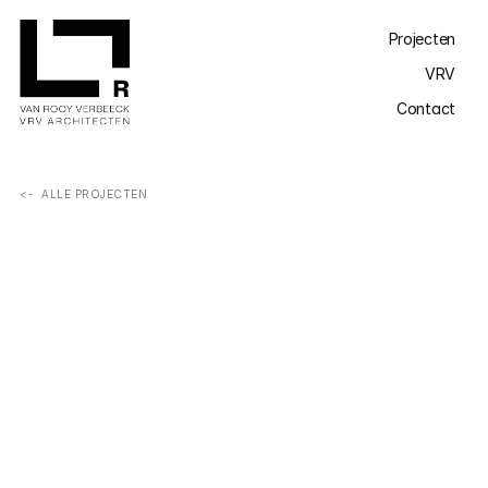
Projecten
VRV
Contact
<-  ALLE PROJECTEN
27 studentenkamers, aansluitend op reeds gerealiseerde 
studentenhuisvesting, uitgevoerd in massieve houtbouw 
met een recycleerbare gevelsteen en een duurzame, 