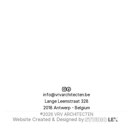
[KEUKEN | KASTEN]
Oltz
fotografie@bobreijnders
[BEELDEN]
info@vrvarchitecten.be
Lange Leemstraat 328
2018 Antwerp - Belgium
®2026 VRV ARCHITECTEN
Website 
Created & Designed
 by