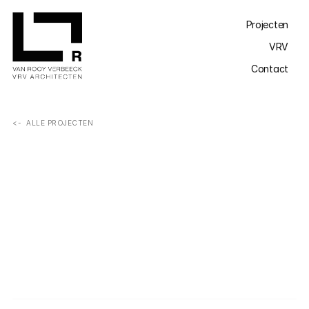
Projecten
VRV
Contact
<-  ALLE PROJECTEN
De kleine, lage kantoortjes werden vervangen door een 
open, licht en industrieel kantoor met een warme, 
gezellige sfeer.