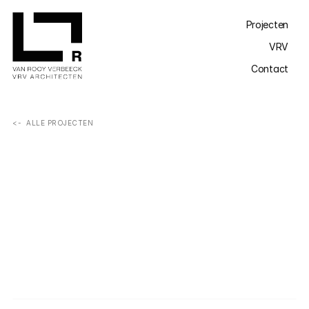
Projecten
VRV
Contact
<-  ALLE PROJECTEN
Het vervangen van een zadeldak door een volwaardige 
verdieping kan een hedendaagse en ruimere woning 
creëren, met meer licht, volume en woonkwaliteit.