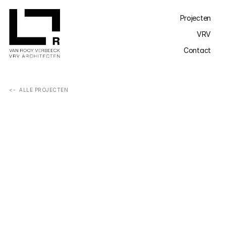
Projecten
VRV
Contact
<-  ALLE PROJECTEN
Gelijkvloerse woning in een rustige, bosrijke omgeving. 
Het hoge plafond en het sterke contact met de tuin 
zorgen voor een ruimtelijk gevoel. Het overstekende dak 