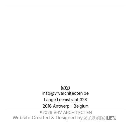
beperkt oververhitting en creëert een aangenaam 
overdekt terras
Studio LEX
[BEELDEN]
info@vrvarchitecten.be
Lange Leemstraat 328
2018 Antwerp - Belgium
®2026 VRV ARCHITECTEN
Website 
Created & Designed
 by