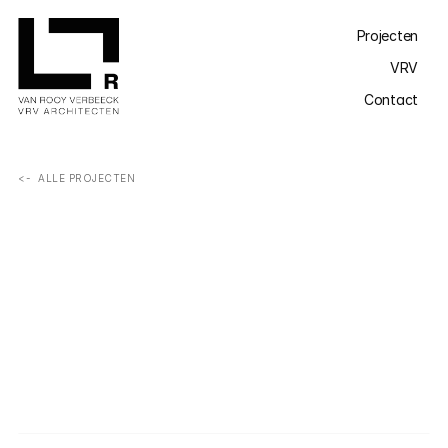
Projecten
VRV
Contact
<-  ALLE PROJECTEN
Achter een gesloten gevel langs een drukke baan 
ontvouwt zich een speels samenspel van volumes, dat 
zorgt voor variatie van perspectieven