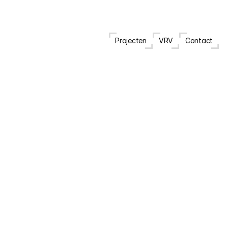
Projecten
VRV
Contact
A
p
p
a
r
t
e
m
e
n
t
A
n
t
w
e
r
p
e
n