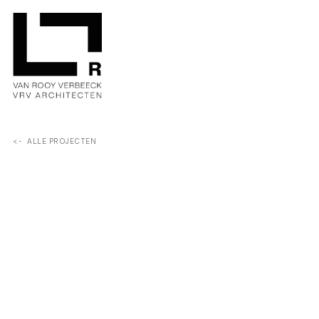
<-  ALLE PROJECTEN
De appartementen zijn gericht naar de Scheldekaaien, met 
een gevel die de straatlijn volgt en uitgevoerd is in stijlvolle,
hoogwaardige materialen.