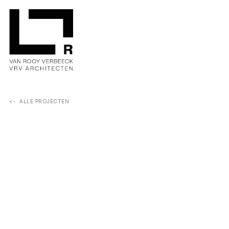
<-  ALLE PROJECTEN
Een nieuwe achterbouw voor een hedendaagse woning, die 
naadloos aansluit op de grote tuin en het binnen- en 
buitenleven met elkaar verbindt.