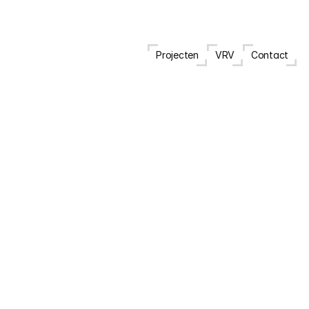
Projecten
VRV
Contact
R
i
j
w
o
n
i
n
g
A
n
t
w
e
r
p
e
n