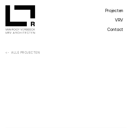
Projecten
VRV
Contact
<-  ALLE PROJECTEN
Een nieuwe open achterbouw brengt de tuin naar binnen 
en een nieuwe geisoleerde gevel zorgt voor een 
eigentijdse uitstraling.