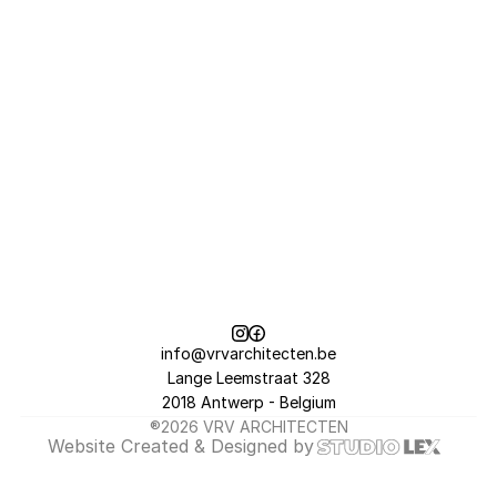
fotografie©bobreijnders
[BEELDEN]
Vorsselmans
[EXTRA]
info@vrvarchitecten.be
Lange Leemstraat 328
2018 Antwerp - Belgium
®2026 VRV ARCHITECTEN
Website 
Created & Designed
 by