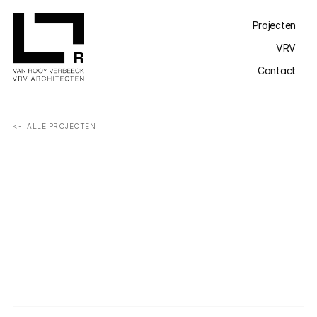
Projecten
VRV
Contact
<-  ALLE PROJECTEN
Optopping van een bestaand hoekpand met twee 
appartementen in houtskeletbouw, gecombineerd met 
een garagevolume onder de winkel.