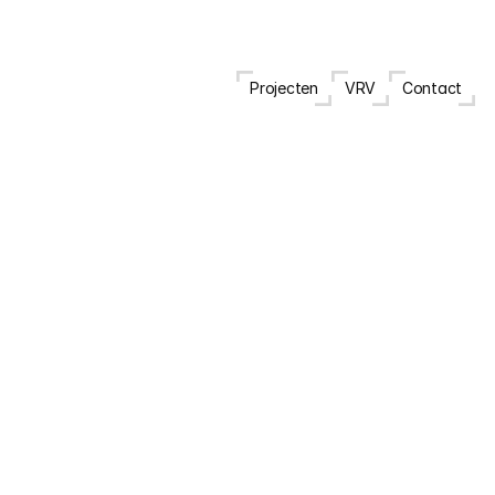
Projecten
VRV
Contact
V
r
i
j
s
t
a
a
n
d
e
w
o
n
i
n
g
K
a
l
m
t
h
o
u
t