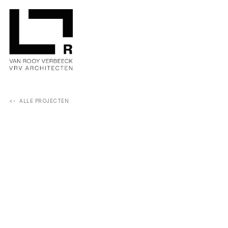
<-  ALLE PROJECTEN
Het zadeldak werd vervangen door een extra verdieping, 
waardoor een passieve woning ontstaat met dubbelhoge 
ramen die maximaal daglicht en de bomen rondom naar binn
brengen.